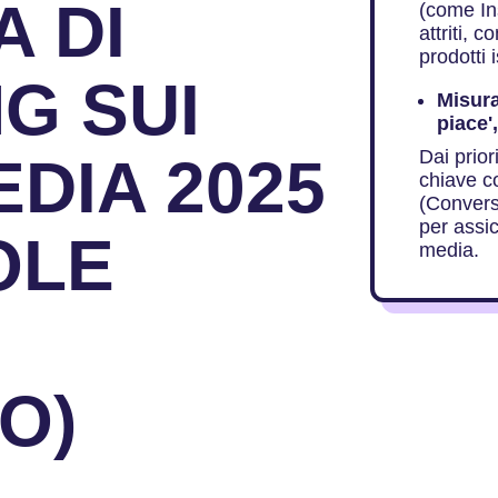
A DI
(come In
attriti, 
prodotti 
G SUI
Misura
piace'
Dai prior
DIA 2025
chiave c
(Conversi
per assic
OLE
media.
O)