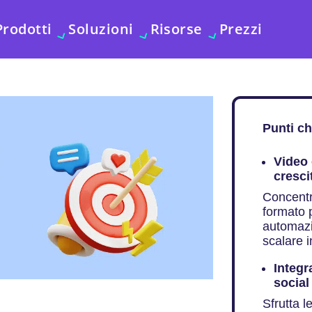
Prodotti
Soluzioni
Risorse
Prezzi
Punti ch
Video 
cresci
Concentra
formato p
automazi
scalare i
Integr
social
Sfrutta 