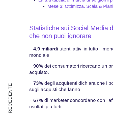
La tua tabella di marcia di 90 giorni 
Mese 3: Ottimizza, Scala & Piani
Statistiche sui Social Media 
che non puoi ignorare
·
4,9 miliardi
utenti attivi in tutto il m
mondiale
·
90%
dei consumatori ricercano un bra
acquisto.
·
73%
degli acquirenti dichiara che i 
sugli acquisti che fanno
·
67%
di marketer concordano con l'af
risultati più forti.