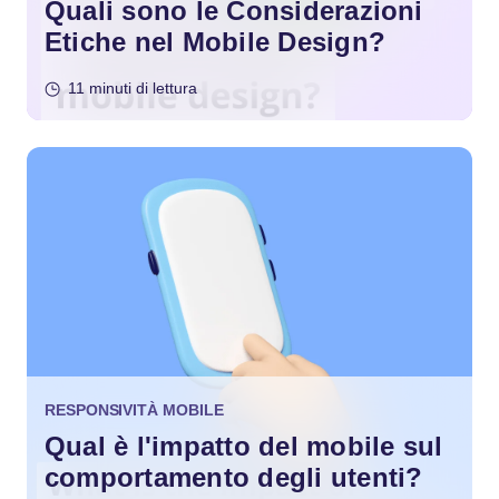
Quali sono le Considerazioni
Etiche nel Mobile Design?
11 minuti di lettura
RESPONSIVITÀ MOBILE
Qual è l'impatto del mobile sul
comportamento degli utenti?