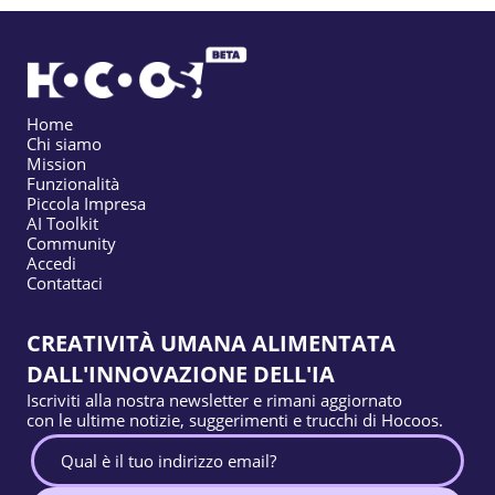
Home
Chi siamo
Mission
Funzionalità
Piccola Impresa
AI Toolkit
Community
Accedi
Contattaci
CREATIVITÀ UMANA ALIMENTATA
DALL'INNOVAZIONE DELL'IA
Iscriviti alla nostra newsletter e rimani aggiornato
con le ultime notizie, suggerimenti e trucchi di Hocoos.