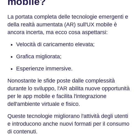
mobile?
La portata completa delle tecnologie emergenti e
della realtà aumentata (AR) sull'UX mobile è
ancora incerta, ma ecco cosa aspettarsi:
Velocità di caricamento elevata;
Grafica migliorata;
Esperienze immersive.
Nonostante le sfide poste dalle complessità
durante lo sviluppo, l'AR abilita nuove opportunità
per le app mobile e facilita l'integrazione
dell'ambiente virtuale e fisico.
Queste tecnologie migliorano l'attività degli utenti
e introducono anche nuovi formati per il consumo
di contenuti.