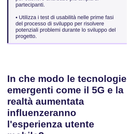
partecipanti.
• Utilizza i test di usabilità nelle prime fasi
del processo di sviluppo per risolvere
potenziali problemi durante lo sviluppo del
progetto.
In che modo le tecnologie
emergenti come il 5G e la
realtà aumentata
influenzeranno
l'esperienza utente