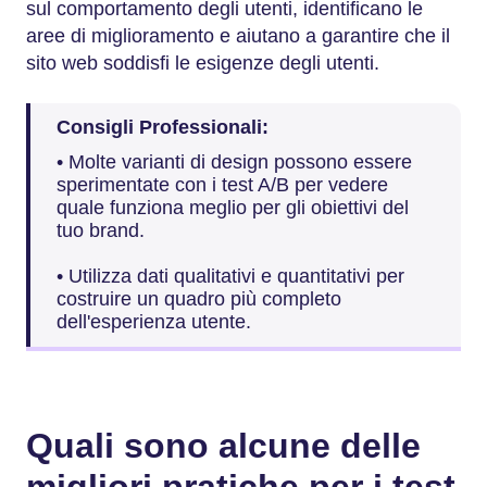
sul comportamento degli utenti, identificano le
aree di miglioramento e aiutano a garantire che il
sito web soddisfi le esigenze degli utenti.
Consigli Professionali:
• Molte varianti di design possono essere
sperimentate con i test A/B per vedere
quale funziona meglio per gli obiettivi del
tuo brand.
• Utilizza dati qualitativi e quantitativi per
costruire un quadro più completo
dell'esperienza utente.
Quali sono alcune delle
migliori pratiche per i test