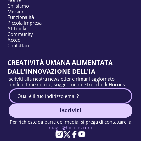
Home
Chi siamo
l
Mission
i
Funzionalità
Piccola Impresa
a
AI Toolkit
r
Community
Accedi
t
Contattaci
i
c
CREATIVITÀ UMANA ALIMENTATA
o
DALL'INNOVAZIONE DELL'IA
l
Iscriviti alla nostra newsletter e rimani aggiornato
i
con le ultime notizie, suggerimenti e trucchi di Hocoos.
Iscriviti
Per richieste da parte dei media, si prega di contattarci a
magic@hocoos.com