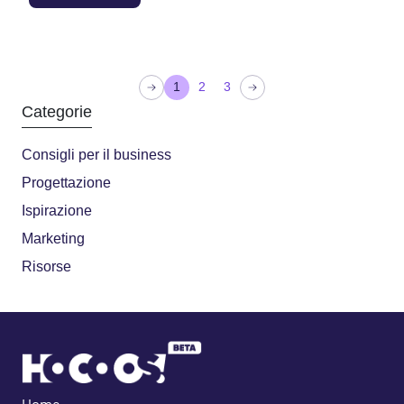
P
1
2
3
a
Categorie
g
Consigli per il business
i
n
Progettazione
a
Ispirazione
z
Marketing
i
Risorse
o
n
e
d
e
g