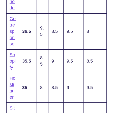
no
de
Ge
tre
9.
sp
36.5
8.5
9.5
8
5
on
se
Sh
8.
opi
35.5
9
9.5
8.5
5
fy
Ho
sti
35
8
8.5
9
9.5
ng
er
Sit