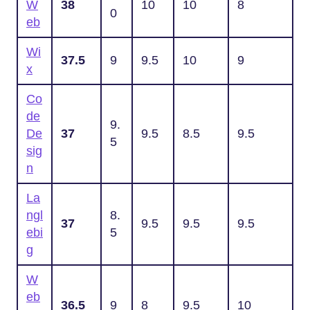
W
38
10
10
8
0
eb
Wi
37.5
9
9.5
10
9
x
Co
de
9.
De
37
9.5
8.5
9.5
5
sig
n
La
ngl
8.
37
9.5
9.5
9.5
ebi
5
g
W
eb
36.5
9
8
9.5
10