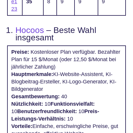
e1
35
8
9
9
9
23
Hocoos
– Beste Wahl
insgesamt
Preise:
Kostenloser Plan verfügbar. Bezahlter
Plan für 15 $/Monat (oder 12,50 $/Monat bei
jährlicher Zahlung)
Hauptmerkmale:
KI-Website-Assistent, KI-
Blogbeitrag-Ersteller, KI-Logo-Generator, KI-
Bildgenerator
Gesamtbewertung:
40
Nützlichkeit:
10
Funktionsvielfalt:
10
Benutzerfreundlichkeit:
10
Preis-
Leistungs-Verhältnis:
10
Vorteile:
Einfache, erschwingliche Preise, gut