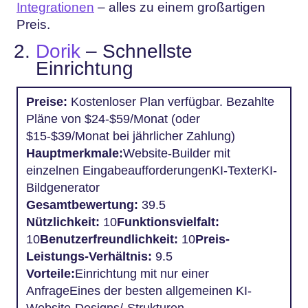
Integrationen
– alles zu einem großartigen
Preis.
Dorik
– Schnellste
Einrichtung
Preise:
Kostenloser Plan verfügbar. Bezahlte
Pläne von $24-$59/Monat (oder
$15-$39/Monat bei jährlicher Zahlung)
Hauptmerkmale:
Website-Builder mit
einzelnen EingabeaufforderungenKI-TexterKI-
Bildgenerator
Gesamtbewertung:
39.5
Nützlichkeit:
10
Funktionsvielfalt:
10
Benutzerfreundlichkeit:
10
Preis-
Leistungs-Verhältnis:
9.5
Vorteile:
Einrichtung mit nur einer
AnfrageEines der besten allgemeinen KI-
Website-Designs/-Strukturen