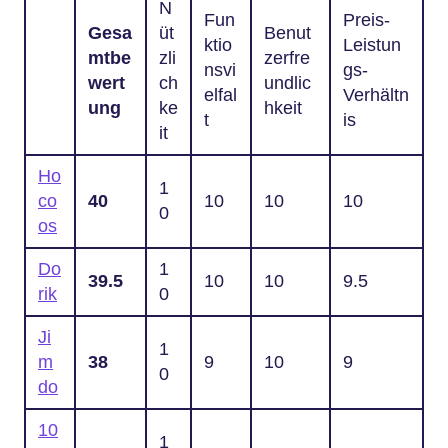
N
Fun
Preis-
Gesa
üt
Benut
ktio
Leistun
mtbe
zli
zerfre
nsvi
gs-
wert
ch
undlic
elfal
Verhältn
ung
ke
hkeit
t
is
it
Ho
1
co
40
10
10
10
0
os
Do
1
39.5
10
10
9.5
rik
0
Ji
1
m
38
9
10
9
0
do
10
1