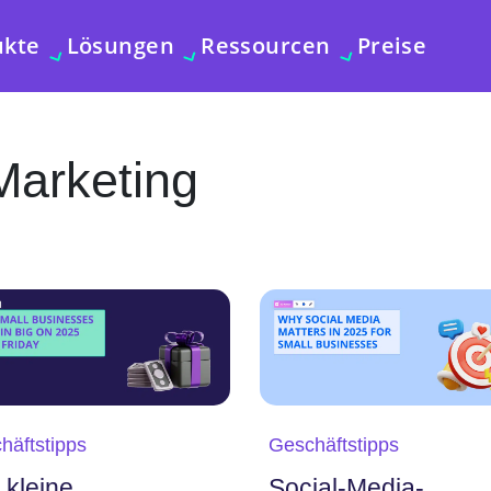
ukte
Lösungen
Ressourcen
Preise
Marketing
häftstipps
Geschäftstipps
 kleine
Social-Media-