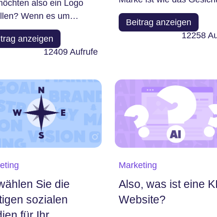
möchten also ein Logo
Ihres Unternehmens. Sie
ellen? Wenn es um
Beitrag anzeigen
möchten, dass es...
enwiedererkennung
12258
Au
itrag anzeigen
 ist nichts...
12409
Aufrufe
eting
Marketing
wählen Sie die
Also, was ist eine K
htigen sozialen
Website?
ien für Ihr