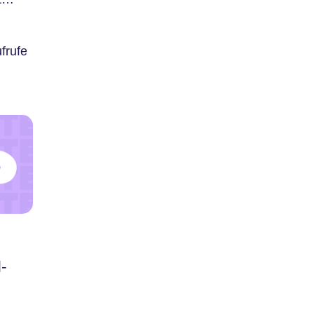
frufe
I-