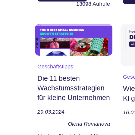
wir a
13098
Aufrufe
hilfreich – sie ist...
Geschäftstipps
Gesc
Die 11 besten
Wachstumsstrategien
Wie
für kleine Unternehmen
KI g
29.03.2024
16.0
Olena Romanova