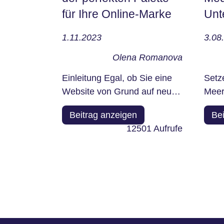
für Ihre Online-Marke
Unt
1.11.2023
3.08
Olena Romanova
Einleitung Egal, ob Sie eine
Setz
Website von Grund auf neu
Meer
erstellen oder Ihrer aktuellen
Mark
Beitrag anzeigen
Be
ein...
berei
12501
Aufrufe
Seitennummerierun
der