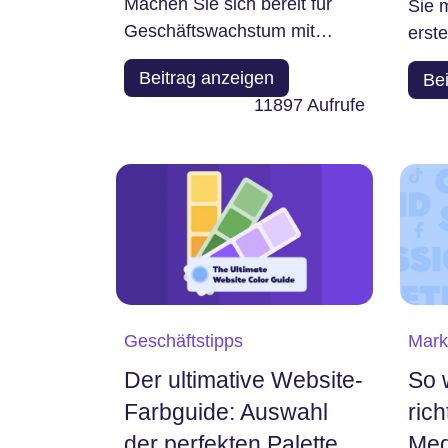
Machen Sie sich bereit für
Sie 
Geschäftswachstum mit
erst
Hocoos. Heute sprechen wir
Mark
Beitrag anzeigen
Be
über unsere 11 besten...
geht,
11897
Aufrufe
Geschäftstipps
Mark
Der ultimative Website-
So 
Farbguide: Auswahl
ric
der perfekten Palette
Med