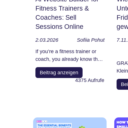
Fitness Trainers &
Unt
Coaches: Sell
Fri
Sessions Online
gew
2.03.2026
Sofiia Pohut
7.11
If you’re a fitness trainer or
coach, you already know that
GRAT
you don’t really...
Klei
Beitrag anzeigen
Black​‍​
4375
Aufrufe
Be
eine
entwi