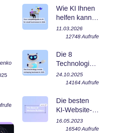
Wie KI Ihnen
helfen kann,
noch heute
11.03.2026
ein kleines
12748
Aufrufe
Unternehmen
zu gründen
Die 8
Technologietr
tenko
ends, die das
24.10.2025
025
Geschäft im
14164
Aufrufe
Jahr 2025
e mag
neu gestalten
Die besten
frufe
KI-Website-
Builder 2023
16.05.2023
16540
Aufrufe