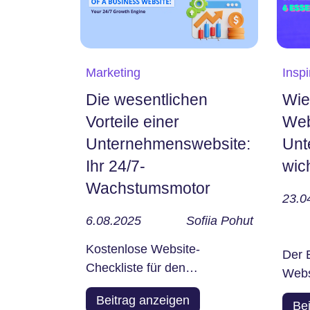
Marketing
Inspi
Die wesentlichen
Wie
Vorteile einer
Web
Unternehmenswebsite:
Unt
Ihr 24/7-
wic
Wachstumsmotor
23.0
6.08.2025
Sofiia Pohut
Kostenlose Website-
Der 
Checkliste für den
Webs
Schnellstart In der heutigen
Unte
Beitrag anzeigen
Welt ist eine Website nicht nur
Be