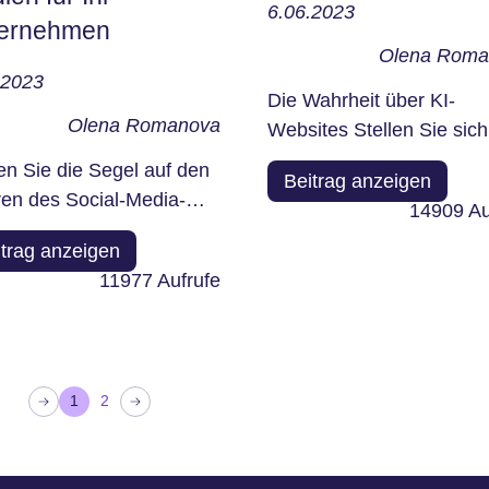
6.06.2023
ernehmen
Olena Roma
.2023
Die Wahrheit über KI-
Olena Romanova
Websites Stellen Sie sich
Folgendes vor: Eine Webs
en Sie die Segel auf den
Beitrag anzeigen
die nicht nur erstellt wird,
en des Social-Media-
14909
Au
sondern...
etings. Sie sind also
itrag anzeigen
t einzutauchen...
11977
Aufrufe
g
1
2