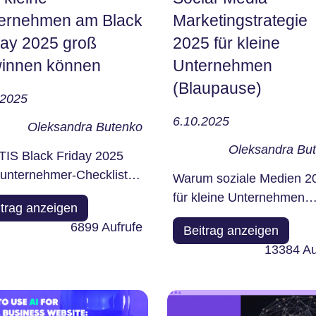
ernehmen am Black
Marketingstrategie
day 2025 groß
2025 für kleine
innen können
Unternehmen
(Blaupause)
.2025
6.10.2025
Oleksandra Butenko
Oleksandra Bu
IS Black Friday 2025
nunternehmer-Checkliste
Warum soziale Medien 2
‌‍​‍‌​‍​‌‍​‍‌ Friday hat sich von
für kleine Unternehmen
itrag anzeigen
m einzigen Tag
wichtig sind – ob man si
6899
Aufrufe
Beitrag anzeigen
ckelt...
oder nicht,...
13384
Au