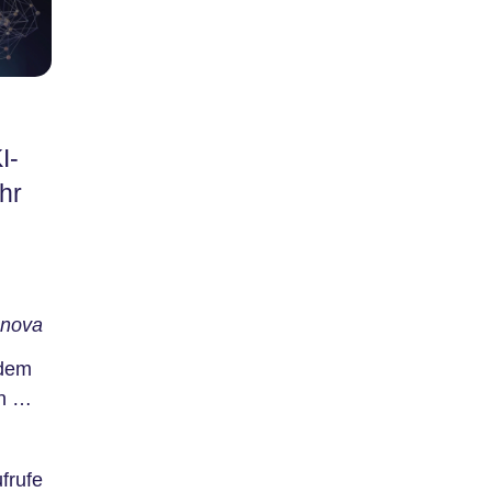
I-
hr
nova
 dem
n Sie
frufe