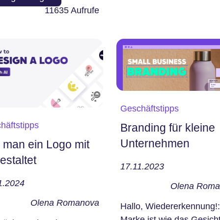
ufschlüsseln...
11635
Aufrufe
Geschäftstipps
häftstipps
Branding für kleine
Unternehmen
 man ein Logo mit
estaltet
17.11.2023
1.2024
Olena Roma
Olena Romanova
Hallo, Wiedererkennung!:
Marke ist wie das Gesich