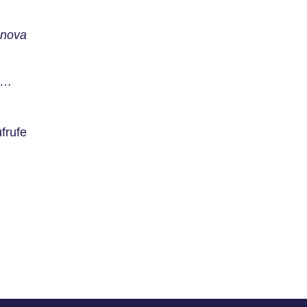
nova
ite,
frufe