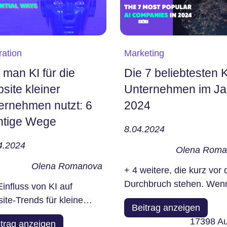
ration
Marketing
 man KI für die
Die 7 beliebtesten K
site kleiner
Unternehmen im Ja
ernehmen nutzt: 6
2024
htige Wege
8.04.2024
4.2024
Olena Roma
Olena Romanova
+ 4 weitere, die kurz vor
Durchbruch stehen. Wen
Einfluss von KI auf
neugierig auf die
ite-Trends für kleine
Beitrag anzeigen
Unternehmen sind, die...
rnehmen Heute werden
17398
Au
itrag anzeigen