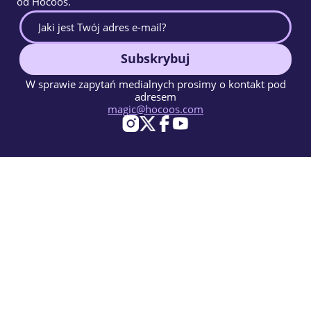
od Hocoos.
Subskrybuj
W sprawie zapytań medialnych prosimy o kontakt pod
adresem
magic@hocoos.com
© 2026 Hocoos. All rights reserved.
Warunki użytkowania
Polityka prywatności
Zgłoś Nadużycie
Baza Wiedzy
Magiczny kreator stron www oparty na AI.