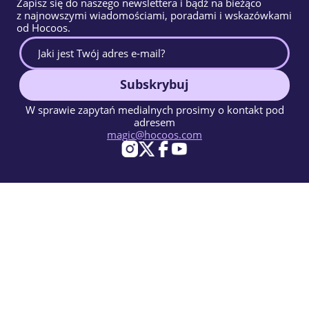
Zapisz się do naszego newslettera i bądź na bieżąco
z najnowszymi wiadomościami, poradami i wskazówkami
od Hocoos.
Subskrybuj
W sprawie zapytań medialnych prosimy o kontakt pod
adresem
magic@hocoos.com
© 2026 Hocoos. All rights reserved.
Warunki użytkowania
Polityka prywatności
Zgłoś Nadużycie
Baza Wiedzy