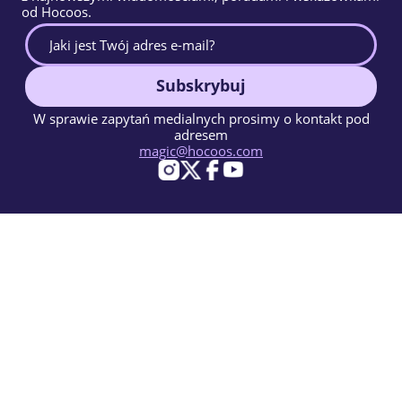
od Hocoos.
Subskrybuj
W sprawie zapytań medialnych prosimy o kontakt pod
adresem
magic@hocoos.com
© 2026 Hocoos. All rights reserved.
Warunki użytkowania
Polityka prywatności
Zgłoś Nadużycie
Baza Wiedzy
Magiczny kreator stron www oparty na AI.