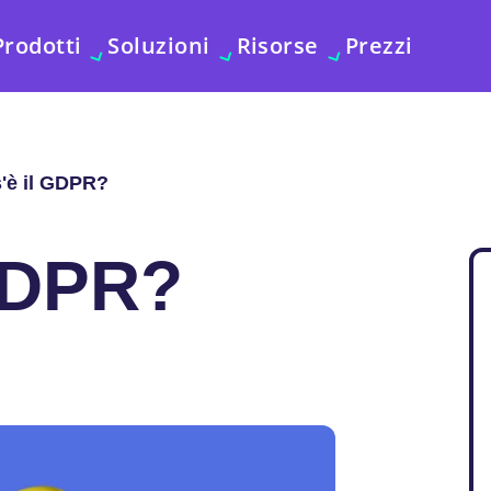
Prodotti
Soluzioni
Risorse
Prezzi
'è il GDPR?
GDPR?