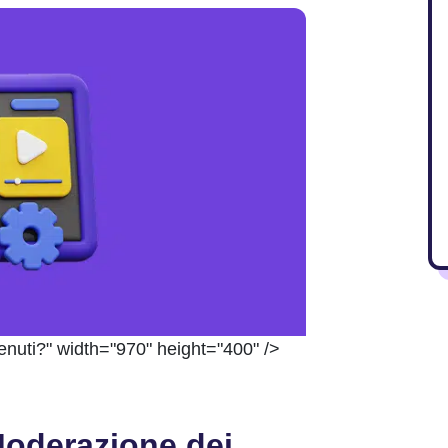
enuti?" width="970" height="400" />
Moderazione dei