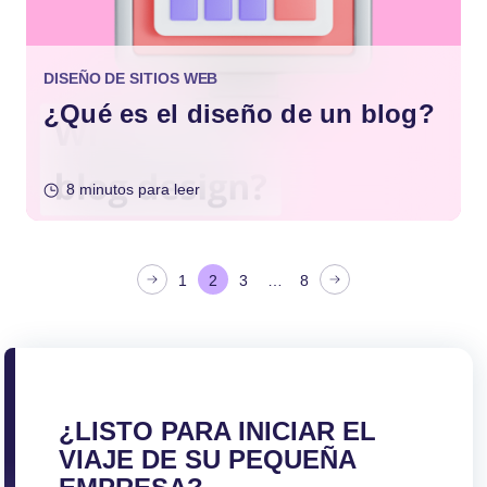
DISEÑO DE SITIOS WEB
¿Qué es el diseño de un blog?
8 minutos para leer
P
1
2
3
…
8
a
g
i
n
a
¿LISTO PARA INICIAR EL
c
VIAJE DE SU PEQUEÑA
i