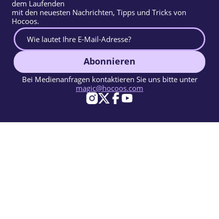
dem Laufenden
mit den neuesten Nachrichten, Tipps und Tricks von
Hocoos.
Abonnieren
Bei Medienanfragen kontaktieren Sie uns bitte unter
magic@hocoos.com
© 2026 Hocoos. All rights reserved.
Nutzungsbedingungen
Datenschutzerklärung
Missbrauch melden
Wissensdatenbank
Ein magischer KI-Website-Builder.