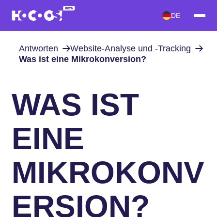
DE
Antworten
Website-Analyse und -Tracking
Was ist eine Mikrokonversion?
WAS IST
EINE
MIKROKONV
ERSION?