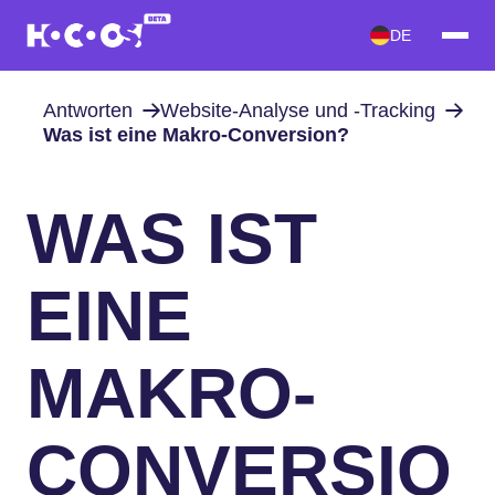
DE
Antworten
Website-Analyse und -Tracking
Was ist eine Makro-Conversion?
WAS IST
EINE
MAKRO-
CONVERSIO