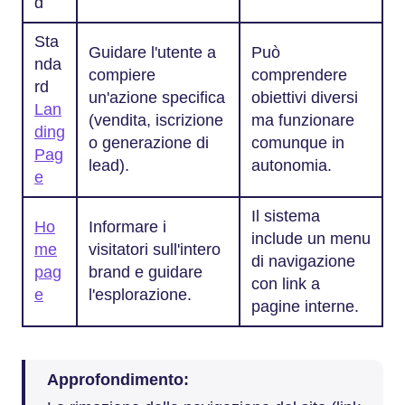
d
Sta
Guidare l'utente a
Può
nda
compiere
comprendere
rd
un'azione specifica
obiettivi diversi
Lan
(vendita, iscrizione
ma funzionare
ding
o generazione di
comunque in
Pag
lead).
autonomia.
e
Il sistema
Ho
Informare i
include un menu
me
visitatori sull'intero
di navigazione
pag
brand e guidare
con link a
e
l'esplorazione.
pagine interne.
Approfondimento: