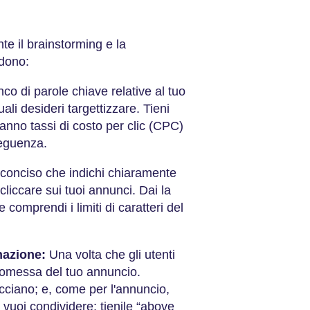
te il brainstorming e la
udono:
co di parole chiave relative al tuo
li desideri targettizzare. Tieni
anno tassi di costo per clic (CPC)
seguenza.
 conciso che indichi chiaramente
cliccare sui tuoi annunci. Dai la
e comprendi i limiti di caratteri del
nazione:
Una volta che gli utenti
romessa del tuo annuncio.
acciano; e, come per l'annuncio,
e vuoi condividere; tienile “above