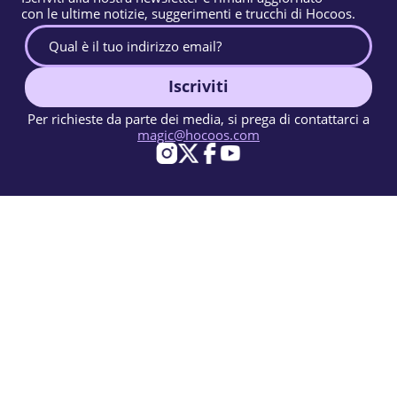
con le ultime notizie, suggerimenti e trucchi di Hocoos.
Iscriviti
Per richieste da parte dei media, si prega di contattarci a
magic@hocoos.com
© 2026 Hocoos. All rights reserved.
Condizioni d'uso
Informativa sulla privacy
Segnala un abuso
Knowledge Base
Un creatore di siti web IA quasi magico.