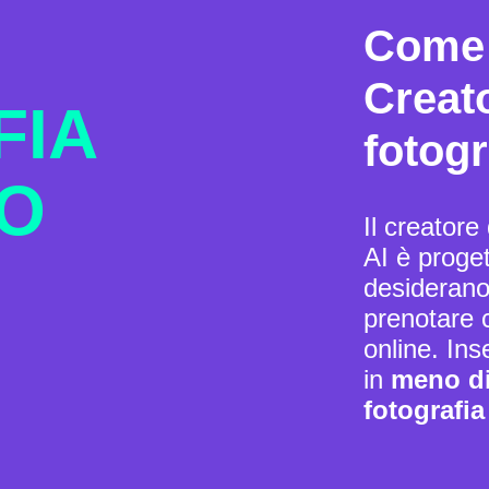
Come 
Creato
FIA
fotogr
O
Il creatore
AI è progett
desiderano 
prenotare c
online. Inse
in
meno di 
fotografia