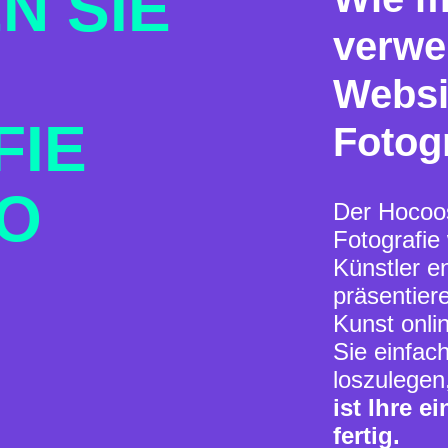
N SIE
verwe
Websit
FIE
Fotog
O
Der Hocoos
Fotografie 
Künstler en
präsentier
Kunst onli
Sie einfac
loszulegen
ist Ihre e
fertig.