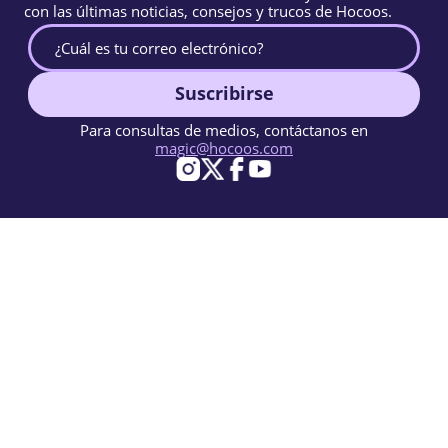
con las últimas noticias, consejos y trucos de Hocoos.
Suscribirse
Para consultas de medios, contáctanos en
magic@hocoos.com
© 2026 Hocoos. All rights reserved.
Condiciones de Uso
Política de Privacidad
Reportar abuso
Base de conocimientos
Un creador de sitios web con IA casi mágico.