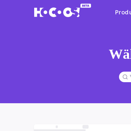
Prod
Wäh