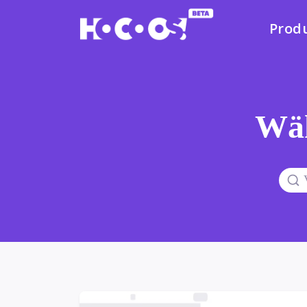
Prod
Wäh