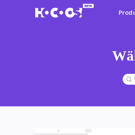
Prod
Wäh