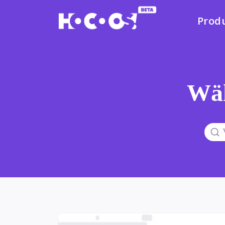
Prod
Wäh