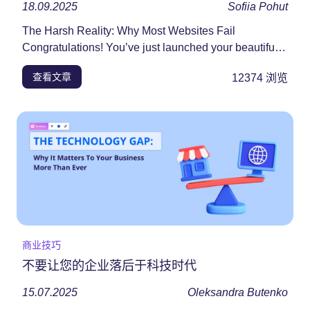
18.09.2025
Sofiia Pohut
The Harsh Reality: Why Most Websites Fail
Congratulations! You’ve just launched your beautiful
new...
查看文章
12374
浏览
商业技巧
不要让您的企业落后于科技时代
15.07.2025
Oleksandra Butenko