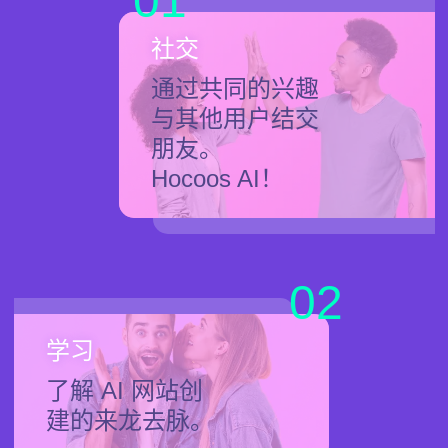
01
社交
通过共同的兴趣
与其他用户结交
朋友。
Hocoos AI！
02
学习
了解 AI 网站创
建的来龙去脉。