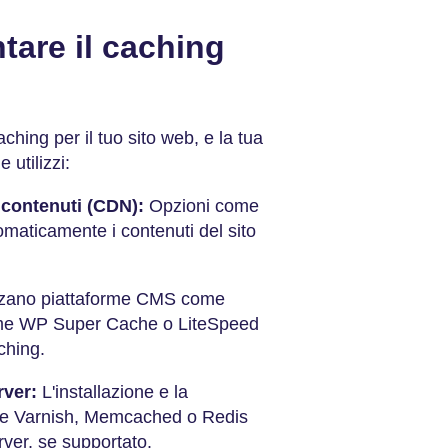
are il caching
ching per il tuo sito web, e la tua
 utilizzi:
i contenuti (CDN):
Opzioni come
aticamente i contenuti del sito
izzano piattaforme CMS come
come WP Super Cache o LiteSpeed
aching.
rver:
L'installazione e la
ome Varnish, Memcached o Redis
rver, se supportato.