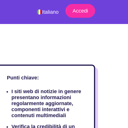
Accedi
Italiano
Punti chiave:
I siti web di notizie in genere
presentano informazioni
regolarmente aggiornate,
componenti interattivi e
contenuti multimediali
Verifica la credibilità di un