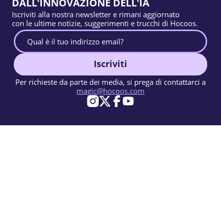
DALL'INNOVAZIONE DELL'IA
Iscriviti alla nostra newsletter e rimani aggiornato
con le ultime notizie, suggerimenti e trucchi di Hocoos.
Iscriviti
Per richieste da parte dei media, si prega di contattarci a
magic@hocoos.com
© 2026 Hocoos. All rights reserved.
Condizioni d'uso
Informativa sulla privacy
Segnala un abuso
Knowledge Base
Un creatore di siti web IA quasi magico.