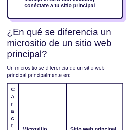
conéctate a tu sitio principal
¿En qué se diferencia un
micrositio de un sitio web
principal?
Un micrositio se diferencia de un sitio web
principal principalmente en:
C
a
r
a
c
t
Micrositio
Sitio web principal