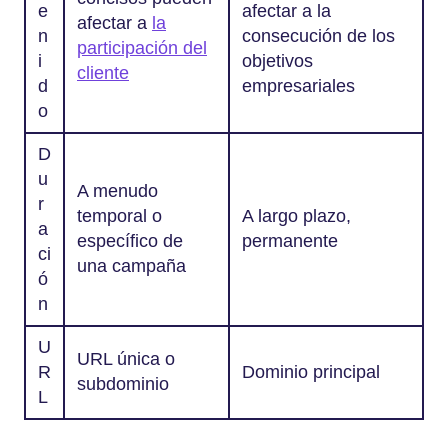
e
afectar a la
afectar a
la
n
consecución de los
participación del
i
objetivos
cliente
d
empresariales
o
D
u
A menudo
r
temporal o
A largo plazo,
a
específico de
permanente
ci
una campaña
ó
n
U
URL única o
R
Dominio principal
subdominio
L