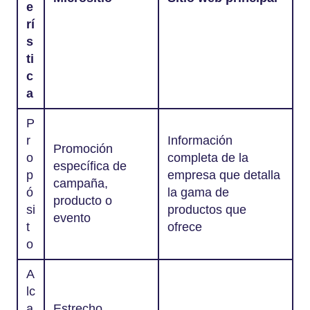
e
rí
s
ti
c
a
P
r
Información
Promoción
o
completa de la
específica de
p
empresa que detalla
campaña,
ó
la gama de
producto o
si
productos que
evento
t
ofrece
o
A
lc
a
Estrecho,