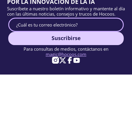
POR LA INNOVACIÓN DE LA IA
Suscríbete a nuestro boletín informativo y mantente al día
con las últimas noticias, consejos y trucos de Hocoos.
Suscribirse
Para consultas de medios, contáctanos en
magic@hocoos.com
© 2026 Hocoos. All rights reserved.
Condiciones de Uso
Política de Privacidad
Reportar abuso
Base de conocimientos
Un creador de sitios web con IA casi mágico.