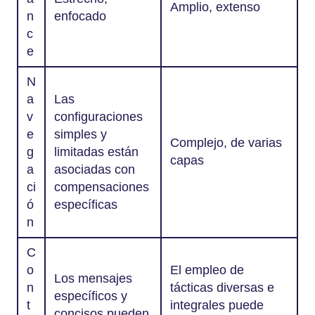
Amplio, extenso
n
enfocado
c
e
N
a
Las
v
configuraciones
e
simples y
Complejo, de varias
g
limitadas están
capas
a
asociadas con
ci
compensaciones
ó
específicas
n
C
o
El empleo de
Los mensajes
n
tácticas diversas e
específicos y
t
integrales puede
concisos pueden