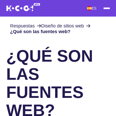
ES
Respuestas
Diseño de sitios web
¿Qué son las fuentes web?
¿QUÉ SON
LAS
FUENTES
WEB?