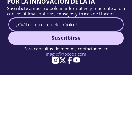
POR LA INNOVACIÓN DE LA IA
Suscríbete a nuestro boletín informativo y mantente al día
con las últimas noticias, consejos y trucos de Hocoos.
Suscribirse
Para consultas de medios, contáctanos en
magic@hocoos.com
© 2026 Hocoos. All rights reserved.
Condiciones de Uso
Política de Privacidad
Reportar abuso
Base de conocimientos
Un creador de sitios web con IA casi mágico.