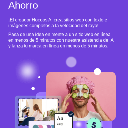
Ahorro
¡El creador Hocoos AI crea sitios web con texto e
imágenes completos a la velocidad del rayo!
Pasa de una idea en mente a un sitio web en línea
en menos de 5 minutos con nuestra asistencia de IA
y lanza tu marca en línea en menos de 5 minutos.