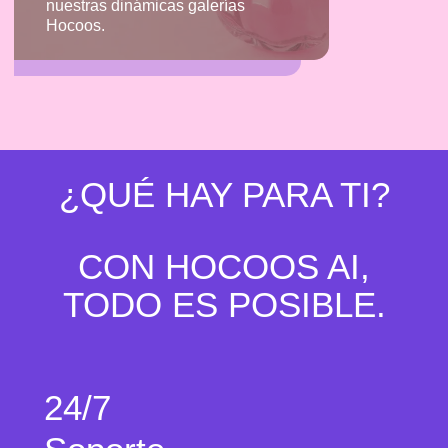
nuestras dinámicas galerías
Hocoos.
¿QUÉ HAY PARA TI?
CON HOCOOS AI,
TODO ES POSIBLE.
24/7