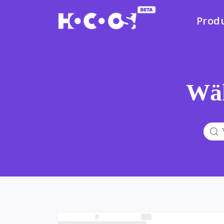
Prod
Wäh