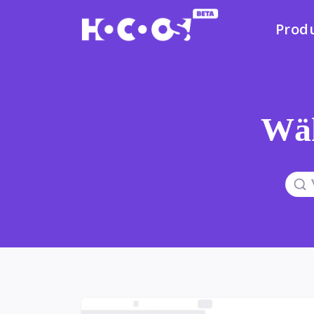
Prod
Wäh