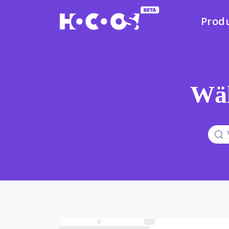
Prod
Wäh