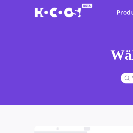
Prod
Wäh