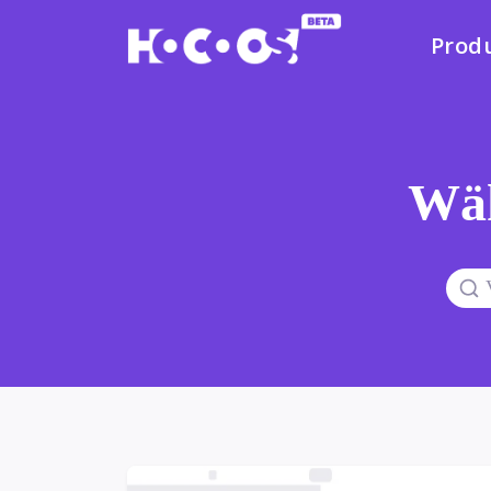
Prod
Wäh