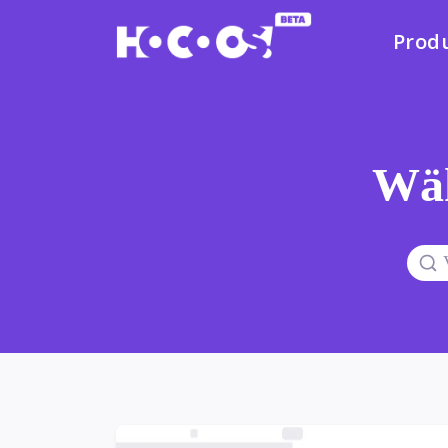
Prod
Wäh