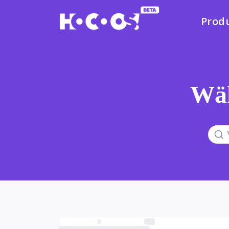
Prod
Wäh