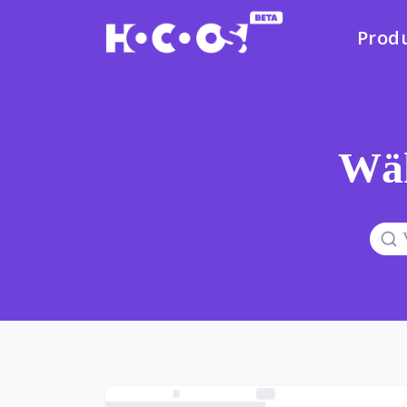
Prod
Wäh