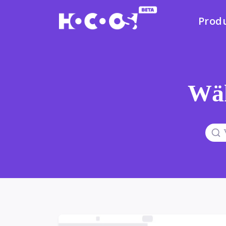
Prod
Wäh