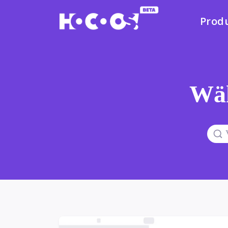
Prod
Wäh