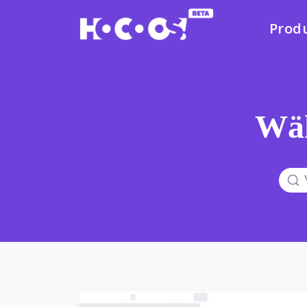
Prod
Wäh