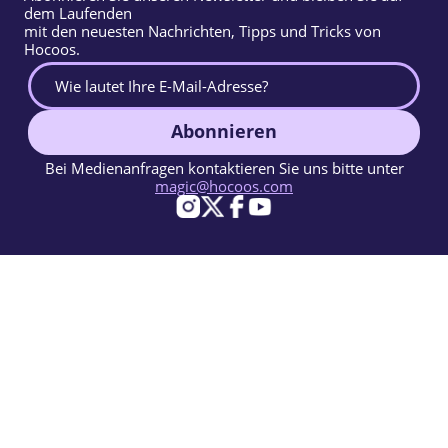
dem Laufenden
mit den neuesten Nachrichten, Tipps und Tricks von
Hocoos.
Abonnieren
Bei Medienanfragen kontaktieren Sie uns bitte unter
magic@hocoos.com
© 2026 Hocoos. All rights reserved.
Nutzungsbedingungen
Datenschutzerklärung
Missbrauch melden
Wissensdatenbank
Ein magischer KI-Website-Builder.