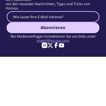
mit den neuesten Nachrichten, Tipps und Tricks von
Hocoos.
Abonnieren
Bei Medienanfragen kontaktieren Sie uns bitte unter
magic@hocoos.com
© 2026 Hocoos. All rights reserved.
Nutzungsbedingungen
Datenschutzerklärung
Missbrauch melden
Wissensdatenbank
Ein magischer KI-Website-Builder.