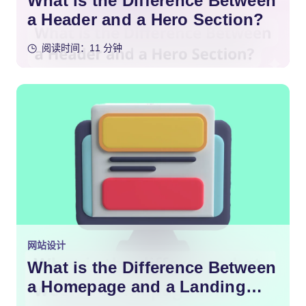
What is the Difference Between
a Header and a Hero Section?
阅读时间：11 分钟
网站设计
What is the Difference Between
a Homepage and a Landing
Page?