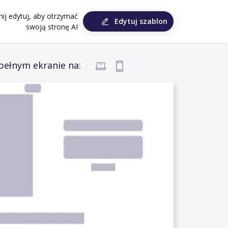
knij edytuj, aby otrzymać
Edytuj szablon
swoją stronę AI
pełnym ekranie na: