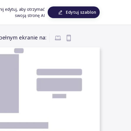
knij edytuj, aby otrzymać
Edytuj szablon
swoją stronę AI
pełnym ekranie na: