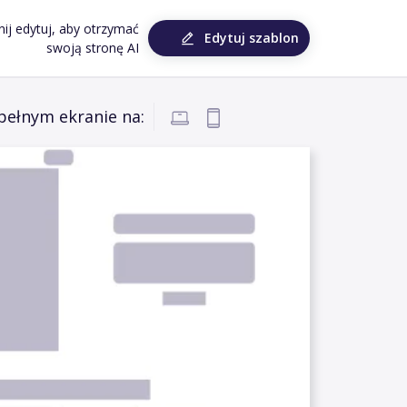
knij edytuj, aby otrzymać
Edytuj szablon
swoją stronę AI
pełnym ekranie na: