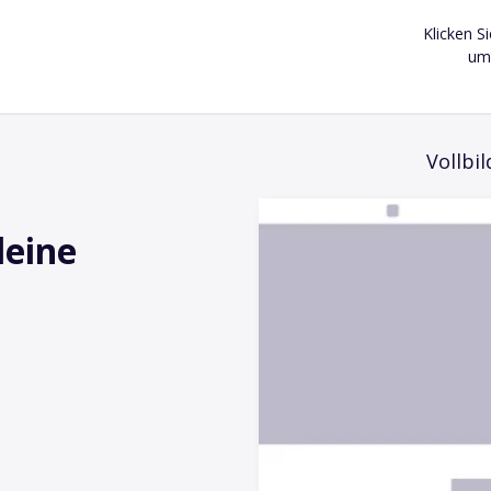
Klicken S
um 
Vollbil
leine